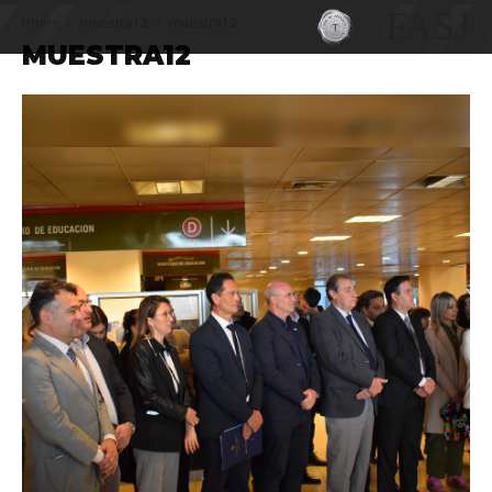
FASJ
Home
muestra12
muestra12
MUESTRA12