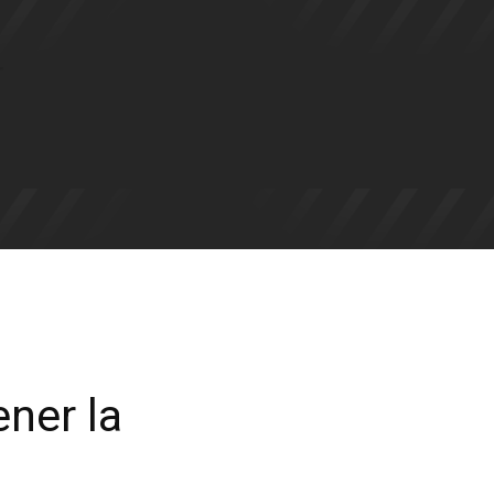
J
ner la