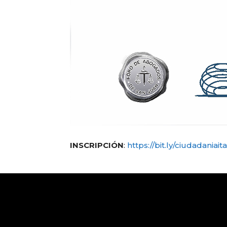
INSCRIPCIÓN
:
https://bit.ly/ciudadaniait