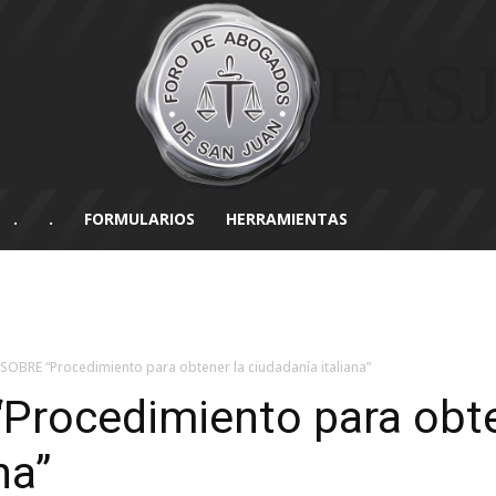
FAS
.
.
FORMULARIOS
HERRAMIENTAS
OBRE “Procedimiento para obtener la ciudadanía italiana”
rocedimiento para obte
na”