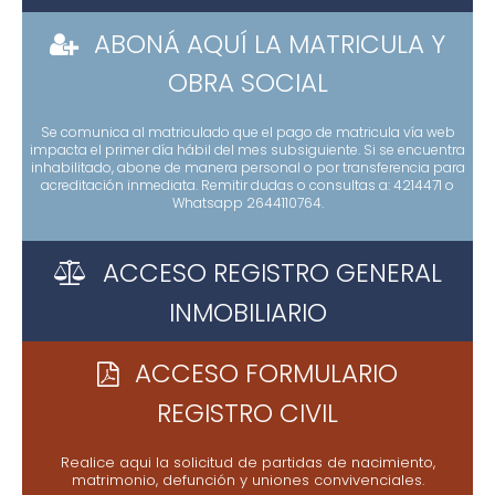
ABONÁ AQUÍ LA MATRICULA Y
ABONÁ AQUÍ LA MATRICULA Y OBRA SOCIAL
OBRA SOCIAL
Se comunica al matriculado que el pago de matricula vía web
impacta el primer día hábil del mes subsiguiente. Si se encuentra
inhabilitado, abone de manera personal o por transferencia para
acreditación inmediata. Remitir dudas o consultas a: 4214471 o
Whatsapp 2644110764.
ACCESO REGISTRO GENERAL
ACCESO REGISTRO GENERAL INMOBILIARIO
INMOBILIARIO
ACCESO FORMULARIO
ACCESO FORMULARIO REGISTRO CIVIL
REGISTRO CIVIL
Realice aqui la solicitud de partidas de nacimiento,
matrimonio, defunción y uniones convivenciales.