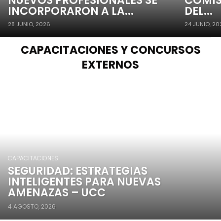
NUEVOS PROFESIONALES SE
COMIS
INCORPORARON A LA...
DEL...
28 JUNIO, 2026
24 JUNIO, 2
CAPACITACIONES Y CONCURSOS
EXTERNOS
CAPACITACIONES
SEGURIDAD: ESTRATEGIAS
INTELIGENTES PARA NUEVAS
AMENAZAS – UCC
4 AGOSTO, 2026