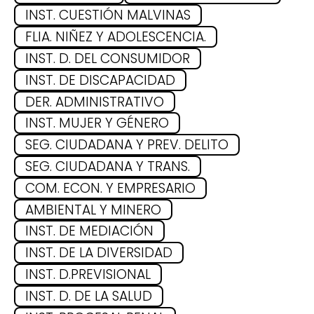
INST. CUESTIÓN MALVINAS
FLIA. NIÑEZ Y ADOLESCENCIA.
Data-Driven Insights: How
INST. D. DEL CONSUMIDOR
Analytics is Revolutionizing
INST. DE DISCAPACIDAD
MLS Betting Strategies
DER. ADMINISTRATIVO
INST. MUJER Y GÉNERO
The 2025 Major League Soccer (MLS) season promises to
SEG. CIUDADANA Y PREV. DELITO
be an exhilarating ride for both fans and bettors alike. As
SEG. CIUDADANA Y TRANS.
the league continues to grow in popularity, so too do the
betting trends that shape the landscape of this dynamic
COM. ECON. Y EMPRESARIO
sport. According to the experts at Betzoid, a leading
AMBIENTAL Y MINERO
authority in sports betting analysis, several key trends are
INST. DE MEDIACIÓN
expected to dominate the MLS betting scene in the
INST. DE LA DIVERSIDAD
upcoming year.
INST. D.PREVISIONAL
One of the most notable trends is the rise of in-play betting,
INST. D. DE LA SALUD
which allows bettors to place wagers on various events as